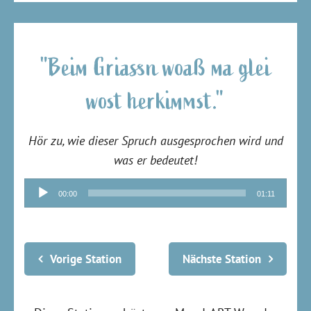
"Beim Griassn woaß ma glei
wost herkimmst."
Hör zu, wie dieser Spruch ausgesprochen wird und
was er bedeutet!
Audio-
00:00
01:11
Player
Vorige Station
Nächste Station