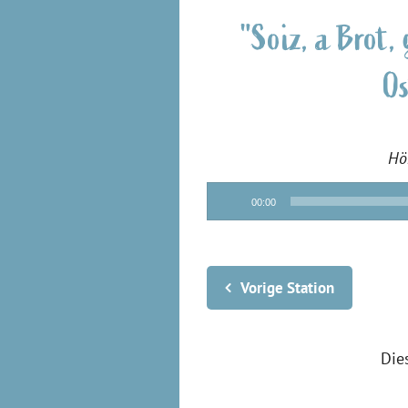
"Soiz, a Brot,
Os
Hö
Audio-
00:00
Player
Vorige Station
Die