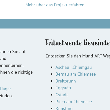
Mehr über das Projekt erfahren
Teilnehmende Gemeind
nnen Sie auf
Entdecken Sie den Mund-ART Weg
 und
nnenlernen.
Aschau i.Chiemgau
ihnen die richtige
Bernau am Chiemsee
Breitbrunn
Eggstätt
 Hager
Gstadt
einden.
Prien am Chiemsee
Rimsting