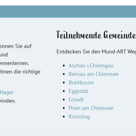
Teilnehmende Gemeind
nnen Sie auf
Entdecken Sie den Mund-ART Weg
 und
nnenlernen.
Aschau i.Chiemgau
ihnen die richtige
Bernau am Chiemsee
Breitbrunn
Eggstätt
 Hager
Gstadt
einden.
Prien am Chiemsee
Rimsting