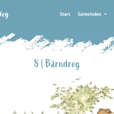
Weg
Start
Gemeinden
8 | Bärndreg