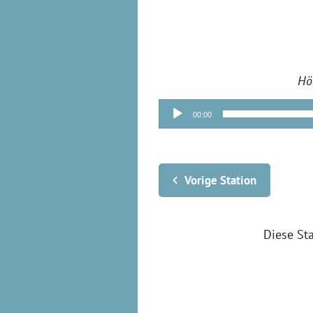
Hö
Audio-
00:00
Player
Vorige Station
Diese St