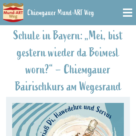
Zum
Chiemgauer Mund-ART Weg
Inhalt
To
springen
Na
Schule in Bayern: „Mei, bist
Start
gestern wieder da Boimesl
Gemeinden
worn?“ – Chiemgauer
Das Projekt
Bairischkurs am Wegesrand
Presseartikel